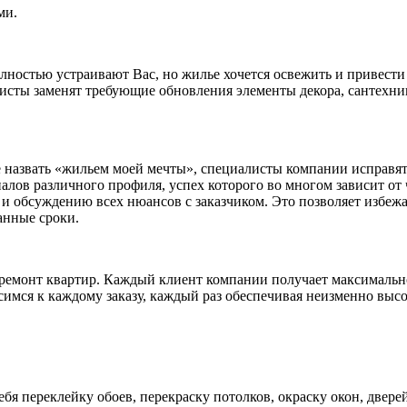
иями.
ностью устраивают Вас, но жилье хочется освежить и привести 
листы заменят требующие обновления элементы декора, сантехни
те назвать «жильем моей мечты», специалисты компании исправят
алов различного профиля, успех которого во многом зависит о
и обсуждению всех нюансов с заказчиком. Это позволяет избежат
анные сроки.
ремонт квартир. Каждый клиент компании получает максимально
имся к каждому заказу, каждый раз обеспечивая неизменно высо
ебя переклейку обоев, перекраску потолков, окраску окон, двер