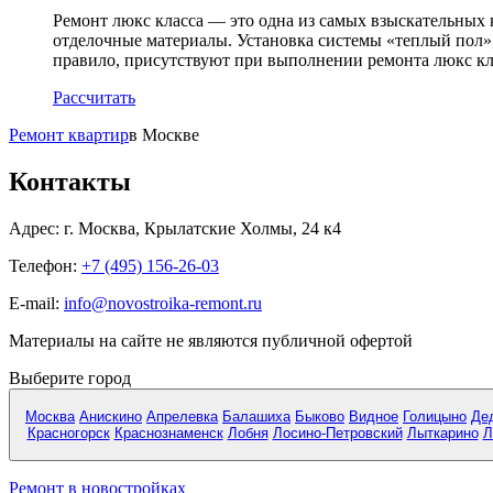
Ремонт люкс класса — это одна из самых взыскательных 
отделочные материалы. Установка системы «теплый пол»
правило, присутствуют при выполнении ремонта люкс кл
Рассчитать
Ремонт квартир
в Москве
Контакты
Адрес:
г. Москва, Крылатские Холмы, 24 к4
Телефон:
+7 (495) 156-26-03
E-mail:
info@novostroika-remont.ru
Материалы на сайте не являются публичной офертой
Выберите город
Москва
Анискино
Апрелевка
Балашиха
Быково
Видное
Голицыно
Де
Красногорск
Краснознаменск
Лобня
Лосино-Петровский
Лыткарино
Л
Ремонт в новостройках