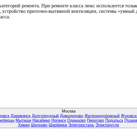
категорий ремонта. При ремонте класса люкс используется толь
, устройство приточно-вытяжной вентиляции, системы «умный д
асса.
Москва
довск
Дзержинск
Долгопрудный
Домодедово
Железнодорожный
Жуковск
юберцы
Мытищи
Нахабино
Ногинск
Одинцово
Пирогово
Подольск
Пушки
Химки
Щелково
Щербинка
Электросталь
Электроугли