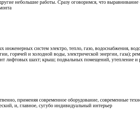
 другие небольшие работы. Сразу оговоримся, что выравнивание 
монта
 инженерных систем электро, тепло, газо, водоснабжения, водоо
гии, горячей и холодной воды, электрической энергии, газа); р
нт лифтовых шахт; крыш; подвальных помещений, утепление и 
ственно, применяя современное оборудование, современные техн
еский, и, главное, сугубо индивидуальный интерьер