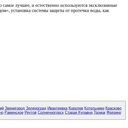
ко самое лучшее, и естественно используются эксклюзивные
ом», установка системы защиты от протечки воды, как
ий
Звенигород
Зеленоград
Ивантеевка
Королев
Котельники
Красково
но
Раменское
Реутов
Солнечногорск
Старая Купавна
Троицк
Фрязино