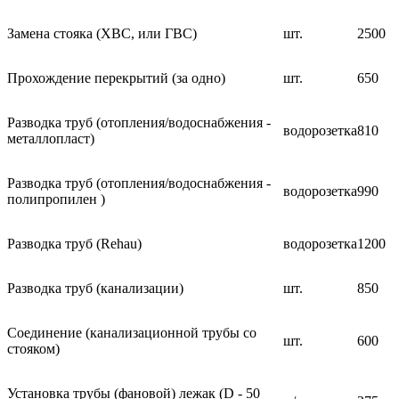
Замена стояка (ХВС, или ГВС)
шт.
2500
Прохождение перекрытий (за одно)
шт.
650
Разводка труб (отопления/водоснабжения -
водорозетка
810
металлопласт)
Разводка труб (отопления/водоснабжения -
водорозетка
990
полипропилен )
Разводка труб (Rehau)
водорозетка
1200
Разводка труб (канализации)
шт.
850
Соединение (канализационной трубы со
шт.
600
стояком)
Установка трубы (фановой) лежак (D - 50