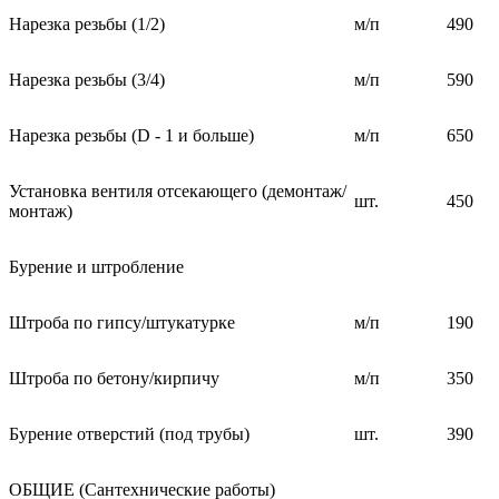
Нарезка резьбы (1/2)
м/п
490
Нарезка резьбы (3/4)
м/п
590
Нарезка резьбы (D - 1 и больше)
м/п
650
Установка вентиля отсекающего (демонтаж/
шт.
450
монтаж)
Бурение и штробление
Штроба по гипсу/штукатурке
м/п
190
Штроба по бетону/кирпичу
м/п
350
Бурение отверстий (под трубы)
шт.
390
ОБЩИЕ (Сантехнические работы)