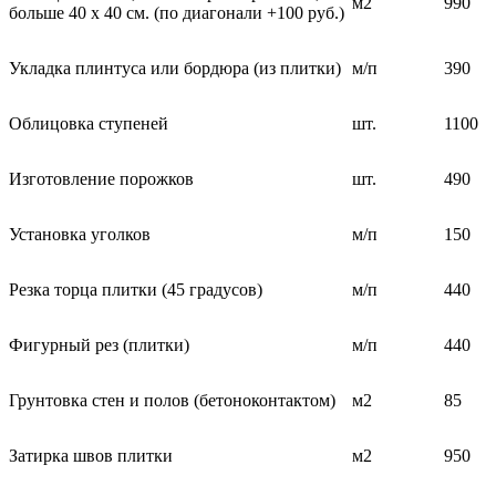
м2
990
больше 40 х 40 см. (по диагонали +100 руб.)
Укладка плинтуса или бордюра (из плитки)
м/п
390
Облицовка ступеней
шт.
1100
Изготовление порожков
шт.
490
Установка уголков
м/п
150
Резка торца плитки (45 градусов)
м/п
440
Фигурный рез (плитки)
м/п
440
Грунтовка стен и полов (бетоноконтактом)
м2
85
Затирка швов плитки
м2
950