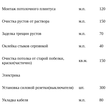
Монтаж потолочного плинтуса
м.п.
120
Очистка рустов от раствора
м.п.
150
Заделка трещин рустов
м.п.
70
Оклейка стыков серпянкой
м.п.
40
Очистка потолка от старой побелки,
кв.м.
150
краски(частично)
Электрика
Установка силовой розетки(выключателя)
шт.
300
Укладка кабеля
м.п.
80