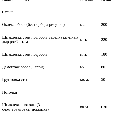
Стены
Оклека обоев (без подбора рисунка)
м2
200
Шпаклевка стен под обои+заделка крупных
м.п.
220
дыр ротбантом
Шпаклевка стен под обои
м.п.
180
Демонтаж обоев(1 слой)
м2
80
Грунтовка стен
кв.м.
50
Потолки
Шпаклевка потолка(3
кв.м.
630
слоя+грунтовка+покраска)