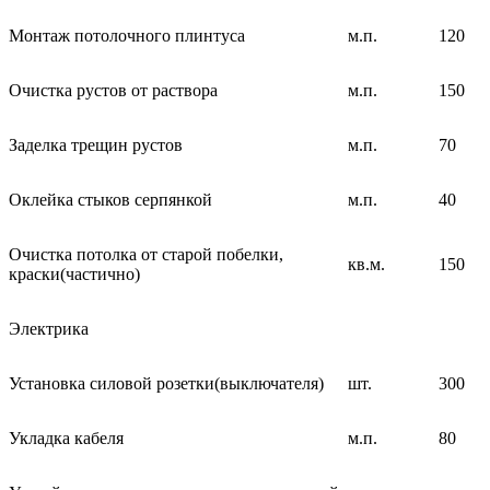
Монтаж потолочного плинтуса
м.п.
120
Очистка рустов от раствора
м.п.
150
Заделка трещин рустов
м.п.
70
Оклейка стыков серпянкой
м.п.
40
Очистка потолка от старой побелки,
кв.м.
150
краски(частично)
Электрика
Установка силовой розетки(выключателя)
шт.
300
Укладка кабеля
м.п.
80