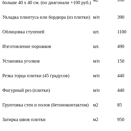
больше 40 х 40 см. (по диагонали +100 руб.)
Укладка плинтуса или бордюра (из плитки)
м/п
390
Облицовка ступеней
шт.
1100
Изготовление порожков
шт.
490
Установка уголков
м/п
150
Резка торца плитки (45 градусов)
м/п
440
Фигурный рез (плитки)
м/п
440
Грунтовка стен и полов (бетоноконтактом)
м2
85
Затирка швов плитки
м2
950