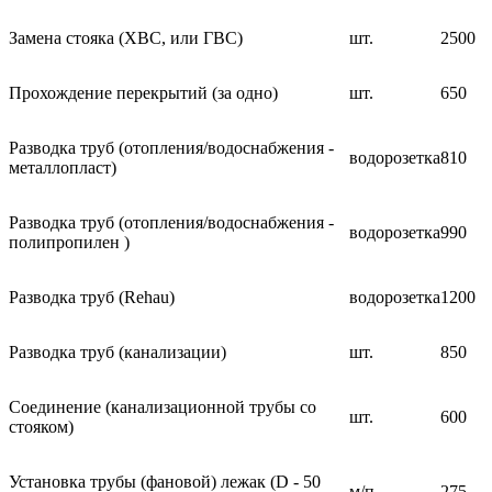
Замена стояка (ХВС, или ГВС)
шт.
2500
Прохождение перекрытий (за одно)
шт.
650
Разводка труб (отопления/водоснабжения -
водорозетка
810
металлопласт)
Разводка труб (отопления/водоснабжения -
водорозетка
990
полипропилен )
Разводка труб (Rehau)
водорозетка
1200
Разводка труб (канализации)
шт.
850
Соединение (канализационной трубы со
шт.
600
стояком)
Установка трубы (фановой) лежак (D - 50
м/п
275