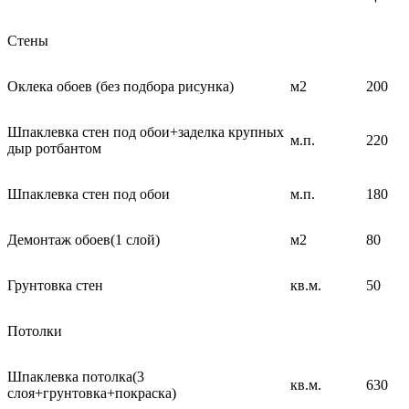
Стены
Оклека обоев (без подбора рисунка)
м2
200
Шпаклевка стен под обои+заделка крупных
м.п.
220
дыр ротбантом
Шпаклевка стен под обои
м.п.
180
Демонтаж обоев(1 слой)
м2
80
Грунтовка стен
кв.м.
50
Потолки
Шпаклевка потолка(3
кв.м.
630
слоя+грунтовка+покраска)