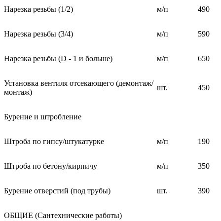
Нарезка резьбы (1/2)
м/п
490
Нарезка резьбы (3/4)
м/п
590
Нарезка резьбы (D - 1 и больше)
м/п
650
Установка вентиля отсекающего (демонтаж/
шт.
450
монтаж)
Бурение и штробление
Штроба по гипсу/штукатурке
м/п
190
Штроба по бетону/кирпичу
м/п
350
Бурение отверстий (под трубы)
шт.
390
ОБЩИЕ (Сантехнические работы)