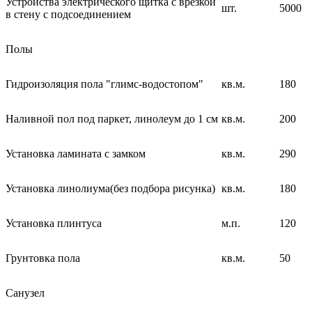
Устройства электрического щитка с врезкой
шт.
5000
в стену с подсоединением
Полы
Гидроизоляция пола "глимс-водостопом"
кв.м.
180
Наливной пол под паркет, линолеум до 1 см
кв.м.
200
Установка ламината с замком
кв.м.
290
Установка линолиума(без подбора рисунка)
кв.м.
180
Установка плинтуса
м.п.
120
Грунтовка пола
кв.м.
50
Санузел