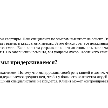
ой квартиры. Наш специалист по замерам выезжает на объект. Э
вает размер в квадратных метрах. Затем фиксирует все пожелан
тся смета. Если клиента устраивает конечная стоимость, заклю
ты. По завершении ремонта, мы убираем мусор. После чего кли
и мы придерживаемся?
заказчиком. Потому что мы дорожим своей репутацией и хотим, 
ридерживаемся средних цен, чтобы у большего количества людей
нашими специалистами не придется. Клиент может контролирова