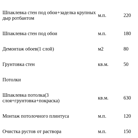
Шпаклевка стен под обои+заделка крупных
м.п.
220
дыр ротбантом
Шпаклевка стен под обои
м.п.
180
Демонтаж обоев(1 слой)
м2
80
Грунтовка стен
кв.м.
50
Потолки
Шпаклевка потолка(3
кв.м.
630
слоя+грунтовка+покраска)
Монтаж потолочного плинтуса
м.п.
120
Очистка рустов от раствора
м.п.
150