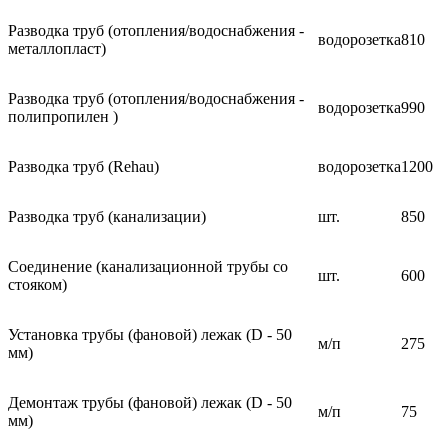
Разводка труб (отопления/водоснабжения -
водорозетка
810
металлопласт)
Разводка труб (отопления/водоснабжения -
водорозетка
990
полипропилен )
Разводка труб (Rehau)
водорозетка
1200
Разводка труб (канализации)
шт.
850
Соединение (канализационной трубы со
шт.
600
стояком)
Установка трубы (фановой) лежак (D - 50
м/п
275
мм)
Демонтаж трубы (фановой) лежак (D - 50
м/п
75
мм)