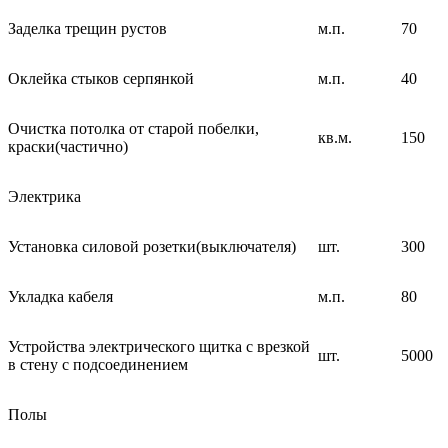
Заделка трещин рустов
м.п.
70
Оклейка стыков серпянкой
м.п.
40
Очистка потолка от старой побелки,
кв.м.
150
краски(частично)
Электрика
Установка силовой розетки(выключателя)
шт.
300
Укладка кабеля
м.п.
80
Устройства электрического щитка с врезкой
шт.
5000
в стену с подсоединением
Полы