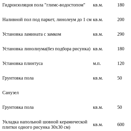
Гидроизоляция пола "глимс-водостопом"
кв.м.
180
Наливной пол под паркет, линолеум до 1 см
кв.м.
200
Установка ламината с замком
кв.м.
290
Установка линолиума(без подбора рисунка)
кв.м.
180
Установка плинтуса
м.п.
120
Грунтовка пола
кв.м.
50
Санузел
Грунтовка пола
кв.м.
50
Укладка напольной шовной керамической
кв.м.
600
плитки одного рисунка 30х30 см)