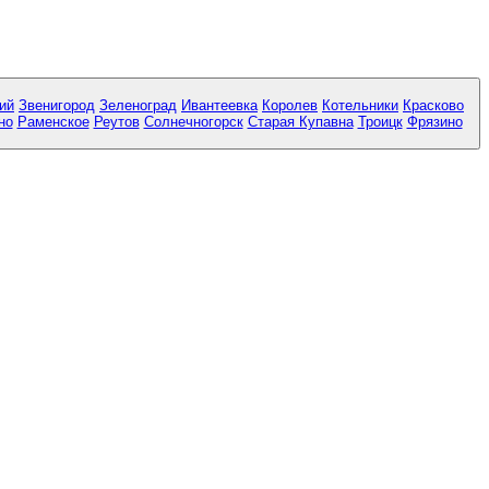
ий
Звенигород
Зеленоград
Ивантеевка
Королев
Котельники
Красково
но
Раменское
Реутов
Солнечногорск
Старая Купавна
Троицк
Фрязино