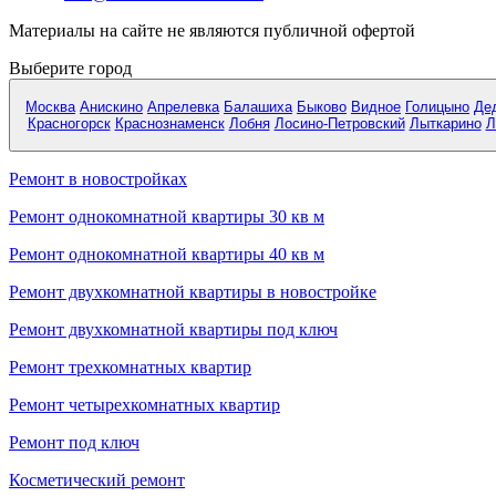
Материалы на сайте не являются публичной офертой
Выберите город
Москва
Анискино
Апрелевка
Балашиха
Быково
Видное
Голицыно
Де
Красногорск
Краснознаменск
Лобня
Лосино-Петровский
Лыткарино
Л
Ремонт в новостройках
Ремонт однокомнатной квартиры 30 кв м
Ремонт однокомнатной квартиры 40 кв м
Ремонт двухкомнатной квартиры в новостройке
Ремонт двухкомнатной квартиры под ключ
Ремонт трехкомнатных квартир
Ремонт четырехкомнатных квартир
Ремонт под ключ
Косметический ремонт