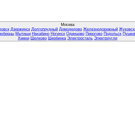
Москва
довск
Дзержинск
Долгопрудный
Домодедово
Железнодорожный
Жуковск
юберцы
Мытищи
Нахабино
Ногинск
Одинцово
Пирогово
Подольск
Пушки
Химки
Щелково
Щербинка
Электросталь
Электроугли