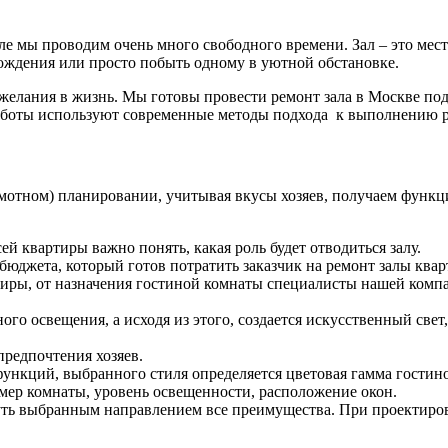
ле
мы
проводим
очень
много
свободного
времени
.
Зал
–
это
мес
ождения
или
просто
побыть
одному
в
уютной
обстановке
.
желания
в
жизнь
.
Мы
готовы
провести
ремонт
зала
в Москве
по
боты используют современные методы подхода к выполнению р
мотном
)
планировании
,
учитывая
вкусы
хозяев
, получаем
функц
сей
квартиры
важно
понять
,
какая
роль
будет
отводиться
залу
.
бюджета
,
который
готов
потратить
заказчик
на
ремонт
залы
квар
тиры
,
от
назначения
гостиной
комнаты
специалисты
нашей
комп
ного
освещения
,
а
исходя
из
этого
,
создается
искусственный
свет
предпочтения
хозяев
.
функций
,
выбранного
стиля
определяется
цветовая
гамма
гостин
мер
комнаты
,
уровень
освещенности
,
расположение
окон
.
ть
выбранным
направлением
все
преимущества
.
При
проектиро