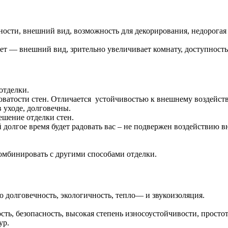
ности
,
внешний
вид
,
возможность
для
декорирования
,
недорогая
ет
—
внешний
вид
,
зрительно
увеличивает
комнату
,
доступность
отделки
.
оватости
стен
.
Отличается
устойчивостью
к
внешнему
воздейст
в
уходе
,
долговечны
.
ешение
отделки
стен
.
й
долгое
время
будет
радовать
вас
–
не
подвержен
воздействию
в
омбинировать
с
другими
способами
отделки
.
о
долговечность
,
экологичность
,
тепло
—
и
звукоизоляция
.
сть
,
безопасность
,
высокая
степень
износоустойчивости
,
просто
ур
.