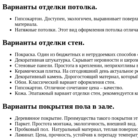
Варианты
отделки
потолка
.
Гипсокартон
.
Доступен
,
экологичен
,
выравнивает
поверх
материала
.
Натяжные
потолки
.
Этот
вид
оформления
потолка
отлича
Варианты
отделки
стен
.
Покраска
.
Один
из
бюджетных
и
нетрудоемких
способов
Декоративная
штукатурка
.
Скрывает
неровности
и
шерох
Стеновые
панели
.
Простота
в
креплении
,
неприхотливы
Керамическая
плитка
.
На
сегодняшний
день
актуальное
р
Декоративный
камень
.
Дорогостоящий
материал
,
которы
Обои
.
Классический
вариант
оформления
стен
.
Гипсокартон
.
Отличное
сочетание
цена
–
качество
.
Кожа
.
Эпатажный
вариант
отделки
стен
,
рекомендуется
к
Варианты
покрытия
пола
в
зале
.
Деревянное
покрытие
.
Преимущества
такого
покрытия
эт
Паркет
.
Простота
монтажа
,
экологичность
,
внешний
вид
.
Пробковый
пол
.
Натуральный
материал
,
теплая
поверхно
Ламинат
.
Цена
,
прочность
,
устойчив
к
перепаду
температ