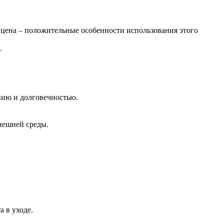
цена
–
положительные
особенности
использования
этого
.
вию
и
долговечностью
.
нешней
среды
.
та
в
уходе
.