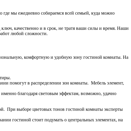
то
где
мы
ежедневно
собираемся
всей
семьей
,
куда
можно
д
ключ
,
качественно
и
в
срок
,
не
тратя
ваши
силы
и
время
. Наши
абот любой сложности.
иональную
,
комфортную
и
удобную
зону
гостиной
комнаты
.
На
тиры
.
ании
помогут
в
распределении
зон
комнаты
.
Мебель
элемент
,
,
именно
благодаря
световым
эффектам
,
возможно
,
удачно
ой
.
При
выборе
цветовых
тонов
гостиной
комнаты
эксперты
вании
гостиной
стоит
подумать
о
центральных
элементах
,
на