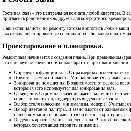
Гостиная
(
зал
) –
это
центральная
комната
любой
квартиры
.
В
за
пригласить
родственников
,
друзей
для
комфортного
времяпров
Наши
специалисты
по
ремонту
готовы
воплотить
любые
ваши
высококвалифицированные специалисты с большим опытом ра
Проектирование
и
планировка
.
Ремонт
зала
начинается
с
создания
плана
.
При
правильном
(
гра
что
в
первую
очередь
необходимо
обратить
при
планировании
:
Определить
функции
зала
.
От
размерных
особенностей
в
Предполагаемая
стоимость
.
Устанавливается
взаимосвязь
Зонирование
помещения
.
В
зависимости
от
размера
квар
который
часто
используется
для
зонирования
зала
.
Освещение
.
Огромное
значение
имеет
наличие
естествен
спроектировать
зал
,
подчеркнуть
выделенные
зоны
.
Выбор
стиля
(
классика
,
минимализм
,
модерн
).
Учитывая
Выбор
цветовой
палитры
.
В
зависимости
от
ожидаемых
нашей
компании
основываются
на
важные
критерии
:
раз
Выделить
архитектурные
акценты
зала
.
Важно
подчеркну
которых
хочется
акцентировать
внимание
.