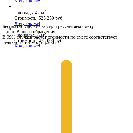
Хочу так же!
2
Площадь: 42 м
Стоимость: 525 250 руб.
Хочу так же!
Бесплатно сделаем замер и рассчитаем смету
в день Вашего обращения
2
Площадь: 36 м
В 99% случаев расчёт стоимости по смете соответствует
Стоимость: 475 000 руб.
реальной стоимости работ
Хочу так же!