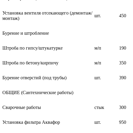
Установка вентиля отсекающего (демонтаж/
шт.
450
монтаж)
Бурение и штробление
Штроба по гипсу/штукатурке
м/п
190
Штроба по бетону/кирпичу
м/п
350
Бурение отверстий (под трубы)
шт.
390
ОБЩИЕ (Сантехнические работы)
Сварочные работы
стык
300
Установка фильтра Аквафор
шт.
950