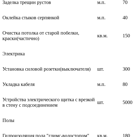
Заделка трещин рустов
м.п.
70
Оклейка стыков серпянкой
м.п.
40
Очистка потолка от старой побелки,
кв.м.
150
краски(частично)
Электрика
Установка силовой розетки(выключателя)
шт.
300
Укладка кабеля
м.п.
80
Устройства электрического щитка с врезкой
шт.
5000
в стену с подсоединением
Полы
Гидроизоляция пола "глимс-водостопом"
кв.м.
180