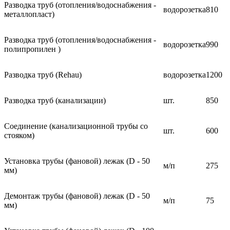
Разводка труб (отопления/водоснабжения -
водорозетка
810
металлопласт)
Разводка труб (отопления/водоснабжения -
водорозетка
990
полипропилен )
Разводка труб (Rehau)
водорозетка
1200
Разводка труб (канализации)
шт.
850
Соединение (канализационной трубы со
шт.
600
стояком)
Установка трубы (фановой) лежак (D - 50
м/п
275
мм)
Демонтаж трубы (фановой) лежак (D - 50
м/п
75
мм)