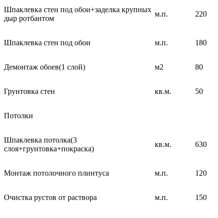
Шпаклевка стен под обои+заделка крупных
м.п.
220
дыр ротбантом
Шпаклевка стен под обои
м.п.
180
Демонтаж обоев(1 слой)
м2
80
Грунтовка стен
кв.м.
50
Потолки
Шпаклевка потолка(3
кв.м.
630
слоя+грунтовка+покраска)
Монтаж потолочного плинтуса
м.п.
120
Очистка рустов от раствора
м.п.
150