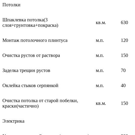
Потолки
Шпаклевка потолка(3
кв.м.
630
слоя+грунтовка+покраска)
Монтаж потолочного плинтуса
м.п.
120
Очистка рустов от раствора
м.п.
150
Заделка трещин рустов
м.п.
70
Оклейка стыков серпянкой
м.п.
40
Очистка потолка от старой побелки,
кв.м.
150
краски(частично)
Электрика