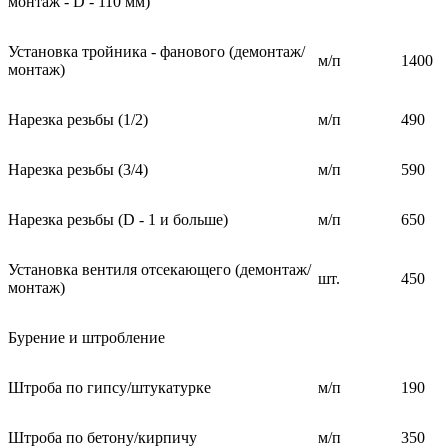
монтаж - D - 110 мм)
Установка тройника - фанового (демонтаж/
м/п
1400
монтаж)
Нарезка резьбы (1/2)
м/п
490
Нарезка резьбы (3/4)
м/п
590
Нарезка резьбы (D - 1 и больше)
м/п
650
Установка вентиля отсекающего (демонтаж/
шт.
450
монтаж)
Бурение и штробление
Штроба по гипсу/штукатурке
м/п
190
Штроба по бетону/кирпичу
м/п
350