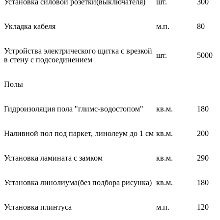
Установка силовой розетки(выключателя)
шт.
300
Укладка кабеля
м.п.
80
Устройства электрического щитка с врезкой
шт.
5000
в стену с подсоединением
Полы
Гидроизоляция пола "глимс-водостопом"
кв.м.
180
Наливной пол под паркет, линолеум до 1 см
кв.м.
200
Установка ламината с замком
кв.м.
290
Установка линолиума(без подбора рисунка)
кв.м.
180
Установка плинтуса
м.п.
120